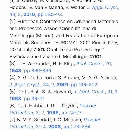
[1]
S. Cersoy, P. Martinetto, P. Bordet, J.-L.
Hodeau, E. Van Elslande, P. Walter,
J. Appl. Cryst.
,
49, 2,
2016
, pp 585–93
.
[2]
European Conference on Advanced Materials
and Processes, Associazione Italiana di
Metallurgia (Milano), and Federation of European
Materials Societies. “EUROMAT 2001 Rimini, Italy,
10-14 July 2001: Conference Proceedings.”
Associazione Italiana di Metallurgia,
2001
.
[3]
L. E. Alexander, H. P. Klug,
Anal.
Chem.
, 20,
1948
, pp 886–889
.
[4]
A. G. De La Torre, S. Bruque, M. A. G. Aranda,
J. Appl.
Cryst.
, 34, 2,
2001
, pp 196–202
.
[5]
D.- L. Bish, S. A. Howard
,
J. Appl. Cryst.
, 21, 2,
1988
, pp 86–91
.
[6]
C. R. Hubbard, R. L. Snyder,
Powder
Diffraction
, 3, 2,
1988
, pp 74–77
.
[7]
N. V. Y. Scarlett, I. C. Madsen,
Powder
Diffraction
, 21, 4,
2006
, pp 278–284
.