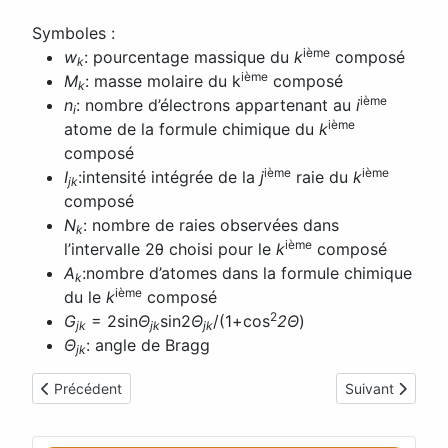
Symboles :
ième
w
: pourcentage massique du
k
composé
k
ième
M
: masse molaire du k
composé
k
ième
n
: nombre d’électrons appartenant au
i
i
ième
atome de la formule chimique du
k
composé
ième
ième
I
:intensité intégrée de la
j
raie du
k
jk
composé
N
: nombre de raies observées dans
k
ième
l’intervalle 2θ choisi pour le
k
composé
A
:nombre d’atomes dans la formule chimique
k
ième
du le
k
composé
2
G
= 2sin
Θ
sin2
Θ
/(1+cos
2Θ
)
jk
jk
jk
Θ
: angle de Bragg
jk
Article précédent : Mais où sont les hydrogènes : la réponse d
Article suivant 
Précédent
Suivant