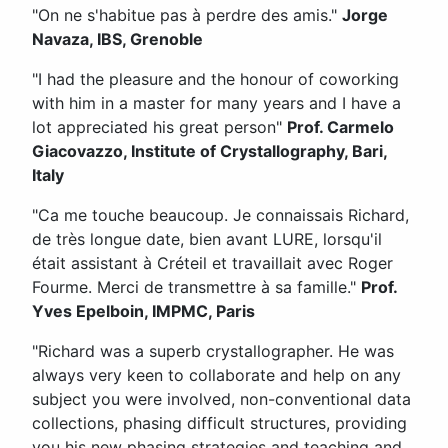
"On ne s'habitue pas à perdre des amis."
Jorge
Navaza, IBS, Grenoble
"I had the pleasure and the honour of coworking
with him in a master for many years and I have a
lot appreciated his great person"
Prof. Carmelo
Giacovazzo,
Institute of Crystallography,
Bari,
Italy
"Ca me touche beaucoup. Je connaissais Richard,
de très longue date, bien avant LURE, lorsqu'il
était assistant à Créteil et travaillait avec Roger
Fourme. Merci de transmettre à sa famille."
Prof.
Yves Epelboin, IMPMC, Paris
"Richard was a superb crystallographer. He was
always very keen to collaborate and help on any
subject you were involved, non-conventional data
collections, phasing difficult structures, providing
you his new phasing strategies and teaching and