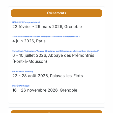
Évènements
HERCULES European School.
22 février - 29 mars 2026, Grenoble
40ᵉ Club Utilisateurs Malvern Panalytical : Diffraction et Fluorescence X
4 juin 2026, Paris
9ème École Thématique "Analyse Structurale par Diffraction des Rayons X sur Monocristal"
6 - 10 juillet 2026, Abbaye des Prémontrés
(Pont-à-Mousson)
63rd EHPRG meeting
23 - 28 août 2026, Palavas-les-Flots
MATÉRIAUX 2026
16 - 26 novembre 2026, Grenoble