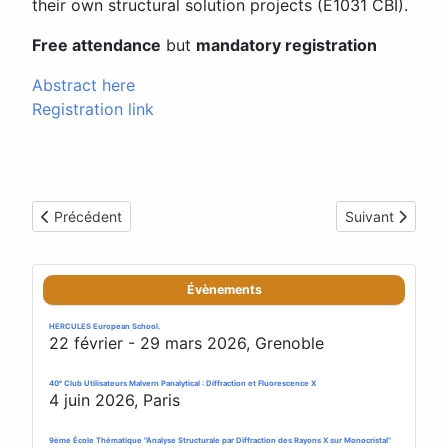
their own structural solution projects (E1031 CBI).
Free attendance
but
mandatory registration
Abstract here
Registration link
Article précédent : AlgoSB 2023: FROM STRUCTURE RE
Article suivant
Précédent
Suivant
Évènements
HERCULES European School.
22 février - 29 mars 2026, Grenoble
40ᵉ Club Utilisateurs Malvern Panalytical : Diffraction et Fluorescence X
4 juin 2026, Paris
9ème École Thématique "Analyse Structurale par Diffraction des Rayons X sur Monocristal"