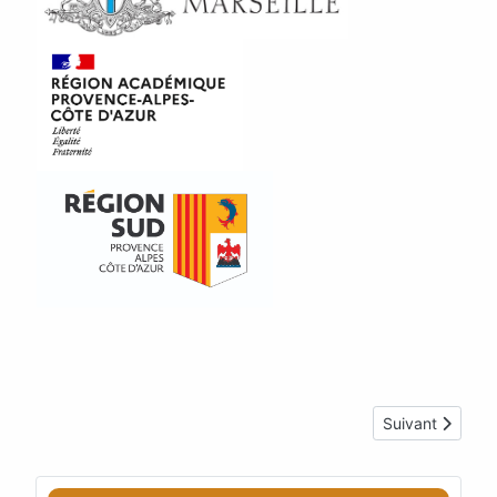
Article suivant
Suivant