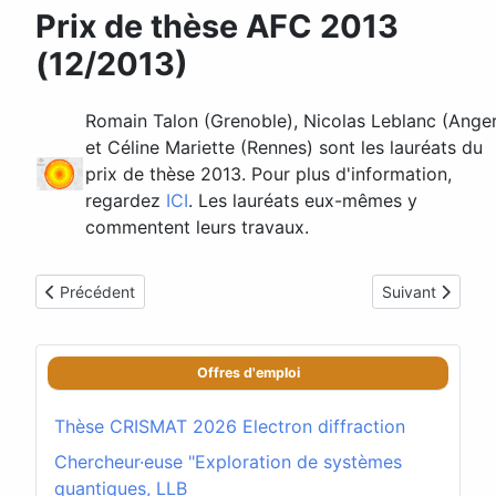
Prix de thèse AFC 2013
(12/2013)
Romain Talon (Grenoble), Nicolas Leblanc (Ange
et Céline Mariette (Rennes) sont les lauréats du
prix de thèse 2013. Pour plus d'information,
regardez
ICI
. Les lauréats eux-mêmes y
commentent leurs travaux.
Article précédent : Associations régionales (1/2014)
Article suivant
Précédent
Suivant
Offres d'emploi
Thèse CRISMAT 2026 Electron diffraction
Chercheur·euse "Exploration de systèmes
quantiques, LLB