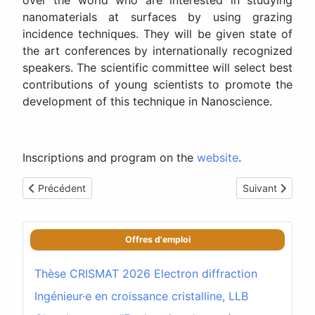
nanomaterials at surfaces by using grazing
incidence techniques. They will be given state of
the art conferences by internationally recognized
speakers. The scientific committee will select best
contributions of young scientists to promote the
development of this technique in Nanoscience.
Inscriptions and program on the
website
.
Article précédent : Rayons-X & Matière
Article suivan
Précédent
Suivant
Offres d'emploi
Thèse CRISMAT 2026 Electron diffraction
Ingénieur·e en croissance cristalline, LLB