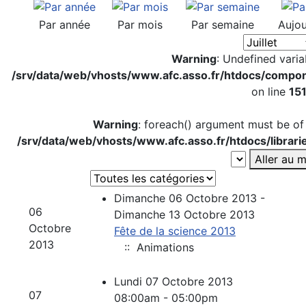
Par année
Par mois
Par semaine
Aujou
Warning
: Undefined varia
/srv/data/web/vhosts/www.afc.asso.fr/htdocs/compon
on line
15
Warning
: foreach() argument must be of 
/srv/data/web/vhosts/www.afc.asso.fr/htdocs/librar
Aller au m
Choisissez une catégorie pour filtrer la lis
Dimanche 06 Octobre 2013 -
06
Dimanche 13 Octobre 2013
Octobre
Fête de la science 2013
2013
:: Animations
Lundi 07 Octobre 2013
07
08:00am - 05:00pm