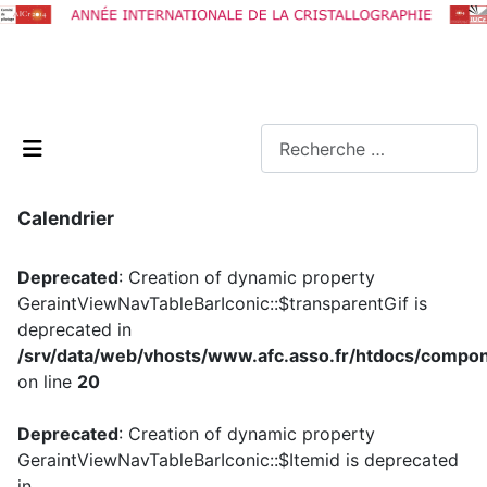
Rechercher
Calendrier
Deprecated
: Creation of dynamic property
GeraintViewNavTableBarIconic::$transparentGif is
deprecated in
/srv/data/web/vhosts/www.afc.asso.fr/htdocs/compon
on line
20
Deprecated
: Creation of dynamic property
GeraintViewNavTableBarIconic::$Itemid is deprecated
in