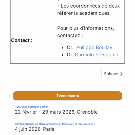
- Les coordonnées de deux
référents académiques.
Pour plus d’informations,
contactez :
Contact :
Dr.
Philippe Boullay
Dr.
Carmelo Prestipino
Article suivant
Suivant
Évènements
HERCULES European School.
22 février - 29 mars 2026, Grenoble
40ᵉ Club Utilisateurs Malvern Panalytical : Diffraction et Fluorescence X
4 juin 2026, Paris